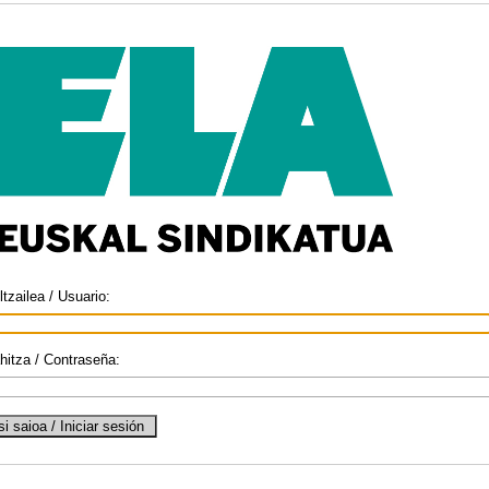
ltzailea / Usuario:
hitza / Contraseña: