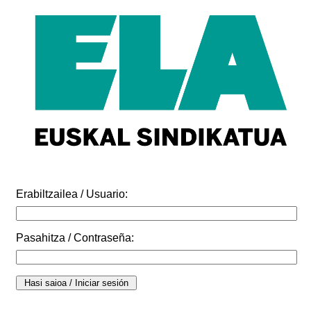
Erabiltzailea / Usuario:
Pasahitza / Contraseña: